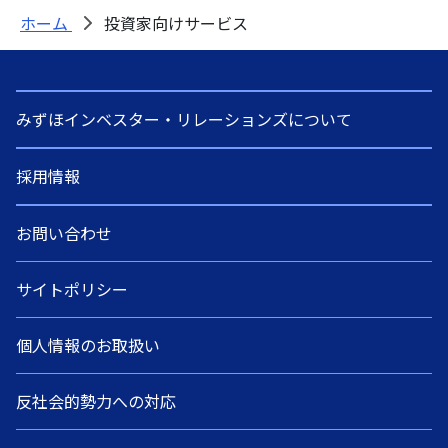
会員登録画面
金融機関向け研修
ホーム
投資家向けサービス
会社概要
コーポレートソリューション
経営理念
みずほインベスター・リレーションズについて
代表挨拶
採用情報
アクセス
お問い合わせ
セミナー会場のご紹介
サイトポリシー
ニュースリリース
個人情報のお取扱い
反社会的勢力への対応