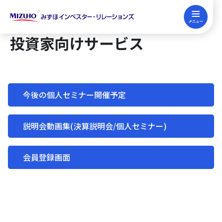
English
IRセミナー申込み
FP継続教育
IRIS Master
投資家向けサービス
企業向けサービス
今後の個人セミナー開催予定
企業向けサービス
投資家向けサービス
説明会動画集(決算説明会/個人セミナー)
みずほIRの強み
投資家向けサービス
FP・金融教育サービス
会員登録画面
みずほIR主催セミナー
今後の個人セミナー開催予定
FP・金融教育サービス
みずほIRについて
IRコンサルティング
説明会動画集(決算説明会/個人セミナー)
FP継続・試験対策（FP関連News）
みずほIRについて
SRコンサルティング