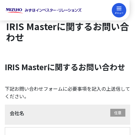
English
IRセミナー申込み
FP継続教育
IRIS Master
IRIS Masterに関するお問い合
わせ
企業向けサービス
IRIS Masterに関するお問い合わせ
企業向けサービス
投資家向けサービス
みずほIRの強み
投資家向けサービス
下記お問い合わせフォームに必要事項を記入の上送信して
FP・金融教育サービス
ください。
みずほIR主催セミナー
今後の個人セミナー開催予定
FP・金融教育サービス
みずほIRについて
会社名
IRコンサルティング
説明会動画集(決算説明会/個人セミナー)
FP継続・試験対策（FP関連News）
みずほIRについて
SRコンサルティング