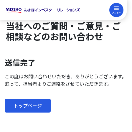
English
IRセミナー申込み
FP継続教育
IRIS Master
当社へのご質問・ご意見・ご
相談などのお問い合わせ
企業向けサービス
送信完了
企業向けサービス
投資家向けサービス
この度はお問い合わせいただき、ありがとうございます。
みずほIRの強み
追って、担当者よりご連絡をさせていただきます。
投資家向けサービス
FP・金融教育サービス
みずほIR主催セミナー
今後の個人セミナー開催予定
FP・金融教育サービス
トップページ
みずほIRについて
IRコンサルティング
説明会動画集(決算説明会/個人セミナー)
FP継続・試験対策（FP関連News）
みずほIRについて
SRコンサルティング