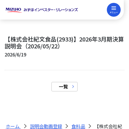
English
IRセミナー申込み
FP継続教育
IRIS Master
【株式会社紀文食品(2933)】2026年3月期決算
企業向けサービス
説明会（2026/05/22）
2026/6/19
企業向けサービス
投資家向けサービス
みずほIRの強み
投資家向けサービス
FP・金融教育サービス
一覧
みずほIR主催セミナー
今後の個人セミナー開催予定
FP・金融教育サービス
みずほIRについて
IRコンサルティング
説明会動画集(決算説明会/個人セミナー)
FP継続・試験対策（FP関連News）
みずほIRについて
ホーム
説明会動画登録
食料品
【株式会社紀
SRコンサルティング