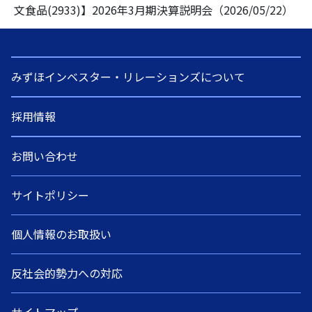
会員登録画面
文食品(2933)】2026年3月期決算説明会（2026/05/22）
金融機関向け研修
会社概要
コーポレートソリューション
経営理念
みずほインベスター・リレーションズについて
代表挨拶
採用情報
アクセス
お問い合わせ
セミナー会場のご紹介
サイトポリシー
ニュースリリース
個人情報のお取扱い
反社会的勢力への対応